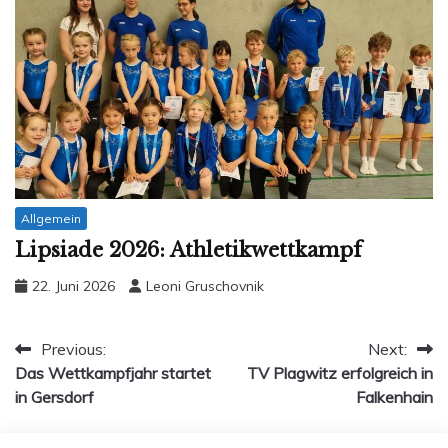
Allgemein
Lipsiade 2026: Athletikwettkampf
22. Juni 2026
Leoni Gruschovnik
Beitragsnavigation
Previous:
Next:
Das Wettkampfjahr startet
TV Plagwitz erfolgreich in
in Gersdorf
Falkenhain