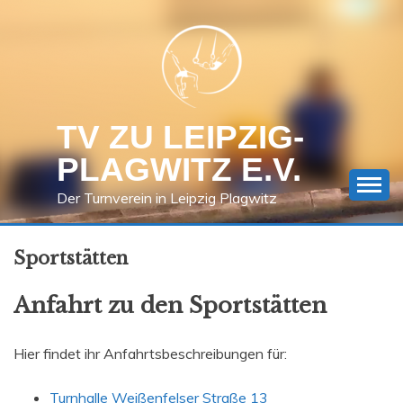
Skip
to
content
TV ZU LEIPZIG-
PLAGWITZ E.V.
Der Turnverein in Leipzig Plagwitz
Sportstätten
Anfahrt zu den Sportstätten
Hier findet ihr Anfahrtsbeschreibungen für:
Turnhalle Weißenfelser Straße 13