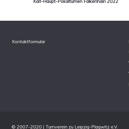
Karl-Haupt-Pokalturnen Falkenhain 2022
Kontaktformular
© 2007-2020 | Turnverein zu Leipzig-Plagwitz e.V.