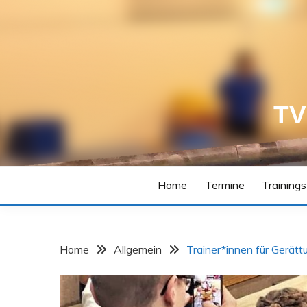
Skip
to
content
TV
Home
Termine
Training
Home
Allgemein
Trainer*innen für Gerätt