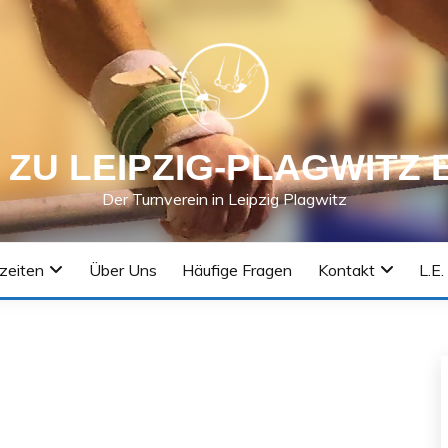
 ZU LEIPZIG-PLAGWITZ E
Der Turnverein in Leipzig Plagwitz
szeiten
Über Uns
Häufige Fragen
Kontakt
L.E.