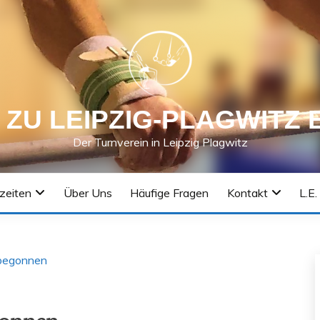
 ZU LEIPZIG-PLAGWITZ E
Der Turnverein in Leipzig Plagwitz
szeiten
Über Uns
Häufige Fragen
Kontakt
L.E.
 begonnen