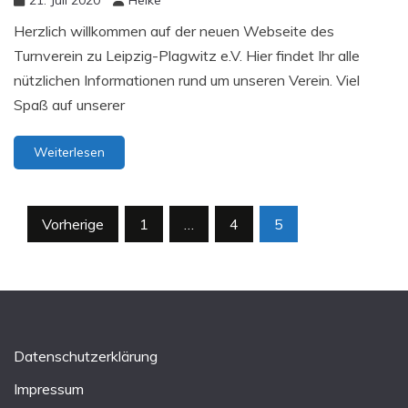
Herzlich willkommen auf der neuen Webseite des
Turnverein zu Leipzig-Plagwitz e.V. Hier findet Ihr alle
nützlichen Informationen rund um unseren Verein. Viel
Spaß auf unserer
Weiterlesen
Seitennummerierung
Vorherige
1
…
4
5
der
Beiträge
Datenschutzerklärung
Impressum