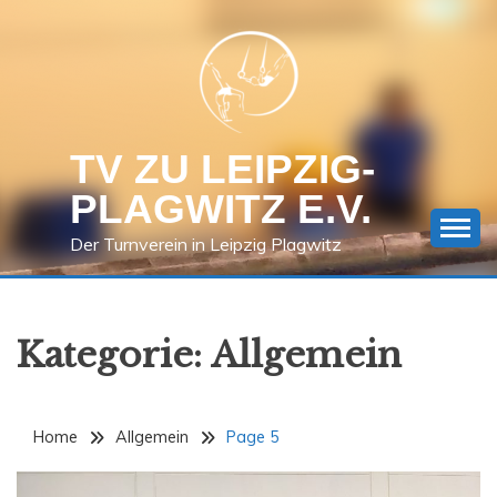
Skip
to
content
TV ZU LEIPZIG-
PLAGWITZ E.V.
Der Turnverein in Leipzig Plagwitz
Kategorie:
Allgemein
Home
Allgemein
Page 5